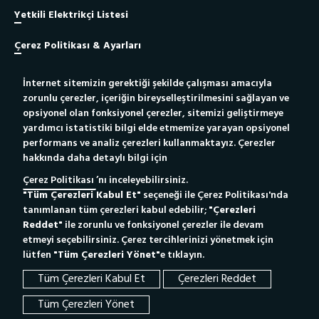
Yetkili Elektrikçi Listesi
Çerez Politikası & Ayarları
İnternet sitemizin gerektiği şekilde çalışması amacıyla
Site Haritası
zorunlu çerezler, içeriğin bireyselleştirilmesini sağlayan ve
opsiyonel olan fonksiyonel çerezler, sitemizi geliştirmeye
Bilgi Toplumu Hizmeti
yardımcı istatistiki bilgi elde etmemize yarayan opsiyonel
performans ve analiz çerezleri kullanmaktayız. Çerezler
hakkında daha detaylı bilgi için
Yetkili Elektrikçiler İçin
Yeni Bağlantı Portalı
Çerez Politikası
’nı inceleyebilirsiniz.
"Tüm Çerezleri Kabul Et"
seçeneği ile Çerez Politikası'nda
Whatsapp Destek Hattı
186
Çağrı Merkezi
tanımlanan tüm çerezleri kabul edebilir;
"Çerezleri
Tıkla Mesajını Gönder
Reddet"
ile zorunlu ve fonksiyonel çerezler ile devam
etmeyi seçebilirsiniz. Çerez tercihlerinizi yönetmek için
lütfen
"Tüm Çerezleri Yönet"
e tıklayın.
Tüm Çerezleri Kabul Et
Çerezleri Reddet
Tüm Çerezleri Yönet
Memnuniyet Anketi