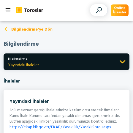
Online
İşlemler
Bilgilendirme'ye Dön
Bilgilendirme
Bilgilendirme
Yayındaki İhaleler
İhaleler
Yayındaki İhaleler
İlgili mevzuat gereği ihalelerimize katılım gösterecek firmaların
Kamu İhale Kurumu tarafından yasaklı olmaması gerekmektedir.
Lütfen aşağıdaki linkten yasaklılık durumunuzu kontrol ediniz.
https://ekap.kik.gov.tr/EKAP/Yasaklilik/YasakliSorgu.aspx