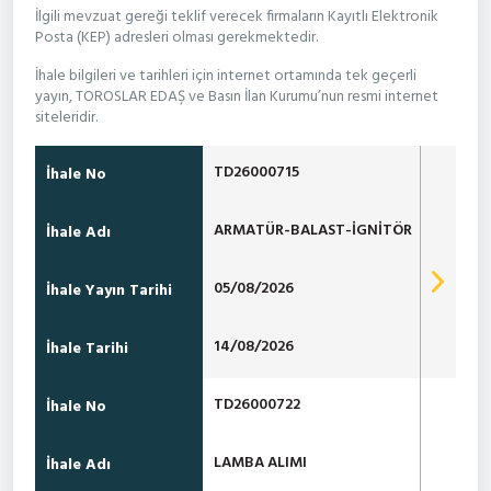
İlgili mevzuat gereği teklif verecek firmaların Kayıtlı Elektronik
Posta (KEP) adresleri olması gerekmektedir.
İhale bilgileri ve tarihleri için internet ortamında tek geçerli
yayın, TOROSLAR EDAŞ ve Basın İlan Kurumu’nun resmi internet
siteleridir.
TD26000715
İhale No
ARMATÜR-BALAST-İGNİTÖR
İhale Adı
05/08/2026
İhale Yayın Tarihi
14/08/2026
İhale Tarihi
TD26000722
İhale No
LAMBA ALIMI
İhale Adı