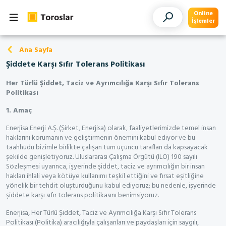
Online
İşlemler
Ana Sayfa
Şiddete Karşı Sıfır Tolerans Politikası
Her Türlü Şiddet, Taciz ve Ayrımcılığa Karşı Sıfır Tolerans
Politikası
1. Amaç
Enerjisa Enerji A.Ş. (Şirket, Enerjisa) olarak, faaliyetlerimizde temel insan
haklarını korumanın ve geliştirmenin önemini kabul ediyor ve bu
taahhüdü bizimle birlikte çalışan tüm üçüncü tarafları da kapsayacak
şekilde genişletiyoruz. Uluslararası Çalışma Örgütü (ILO) 190 sayılı
Sözleşmesi uyarınca, işyerinde şiddet, taciz ve ayrımcılığın bir insan
hakları ihlali veya kötüye kullanımı teşkil ettiğini ve fırsat eşitliğine
yönelik bir tehdit oluşturduğunu kabul ediyoruz; bu nedenle, işyerinde
şiddete karşı sıfır tolerans politikasını benimsiyoruz.
Enerjisa, Her Türlü Şiddet, Taciz ve Ayrımcılığa Karşı Sıfır Tolerans
Politikası (Politika) aracılığıyla çalışanları ve paydaşları için saygılı,