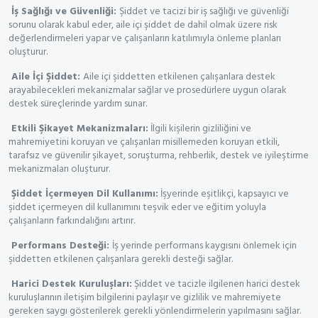
İş Sağlığı ve Güvenliği:
Şiddet ve tacizi bir iş sağlığı ve güvenliği
sorunu olarak kabul eder, aile içi şiddet de dahil olmak üzere risk
değerlendirmeleri yapar ve çalışanların katılımıyla önleme planları
oluşturur.
Aile İçi Şiddet:
Aile içi şiddetten etkilenen çalışanlara destek
arayabilecekleri mekanizmalar sağlar ve prosedürlere uygun olarak
destek süreçlerinde yardım sunar.
Etkili Şikayet Mekanizmaları:
İlgili kişilerin gizliliğini ve
mahremiyetini koruyan ve çalışanları misillemeden koruyan etkili,
tarafsız ve güvenilir şikayet, soruşturma, rehberlik, destek ve iyileştirme
mekanizmaları oluşturur.
Şiddet İçermeyen Dil Kullanımı:
İşyerinde eşitlikçi, kapsayıcı ve
şiddet içermeyen dil kullanımını teşvik eder ve eğitim yoluyla
çalışanların farkındalığını artırır.
Performans Desteği:
İş yerinde performans kaygısını önlemek için
şiddetten etkilenen çalışanlara gerekli desteği sağlar.
Harici Destek Kuruluşları:
Şiddet ve tacizle ilgilenen harici destek
kuruluşlarının iletişim bilgilerini paylaşır ve gizlilik ve mahremiyete
gereken saygı gösterilerek gerekli yönlendirmelerin yapılmasını sağlar.