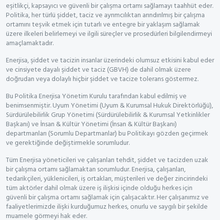
eşitlikçi, kapsayıcı ve güvenli bir çalışma ortamı sağlamayı taahhüt eder.
Politika, her türlü şiddet, taciz ve ayrımcılıktan arındırılmış bir çalışma
ortamını teşvik etmek için tutarlı ve entegre bir yaklaşım sağlamak
üzere ilkeleri belirlemeyi ve ilgili süreçler ve prosedürleri bilgilendirmeyi
amaçlamaktadır.
Enerjisa, şiddet ve tacizin insanlar üzerindeki olumsuz etkisini kabul eder
ve cinsiyete dayalı şiddet ve taciz (GBVH) de dahil olmak üzere
doğrudan veya dolaylı hiçbir şiddet ve tacize tolerans göstermez.
Bu Politika Enerjisa Yönetim Kurulu tarafından kabul edilmiş ve
benimsenmiştir. Uyum Yönetimi (Uyum & Kurumsal Hukuk Direktörlüğü),
Sürdürülebilirlik Grup Yönetimi (Sürdürülebilirlik & Kurumsal Yetkinlikler
Başkanı) ve İnsan & Kültür Yönetimi (İnsan & Kültür Başkanı)
departmanları (Sorumlu Departmanlar) bu Politikayı gözden geçirmek
ve gerektiğinde değiştirmekle sorumludur.
Tüm Enerjisa yöneticileri ve çalışanları tehdit, şiddet ve tacizden uzak
bir çalışma ortamı sağlamaktan sorumludur. Enerjisa, çalışanları,
tedarikçileri, yüklenicileri, iş ortakları, müşterileri ve değer zincirindeki
tüm aktörler dahil olmak üzere iş ilişkisi içinde olduğu herkes için
güvenli bir çalışma ortamı sağlamak için çalışacaktır. Her çalışanımız ve
faaliyetlerimizde ilişki kurduğumuz herkes, onurlu ve saygılı bir şekilde
muamele görmeyi hak eder.