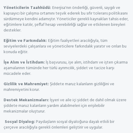
Yöneticilerin Taahhüdü:
Enerjisa'nın önderliği, güvenli, saygılı ve
kapsayıcı bir çalışma ortamını teşvik ederek bu sıfır tolerans politikasını
sürdürmeye kendini adamıştır. Yöneticiler gerekli kaynakları tahsis eder,
eğitimlere katılır, şeffaf hesap verebilirliği sağlar ve etkilenen bireyleri
destekler.
Eğitim ve Farkındalık:
Eğitim faaliyetleri aracılığıyla, tüm
seviyelerdeki çalışanlara ve yöneticilere farkındalık yaratır ve onları bu
konuda eğitir.
İşe Alım ve İstihdam:
İş başvurusu, işe alım, istihdam ve işten çıkarma
aşamalarının tümünde her türlü ayrımcılık, şiddet ve tacize karşı
mücadele eder.
Gizlilik ve Mahremiyet:
Şiddete maruz kalanların gizliliğini ve
mahremiyetini korur.
Destek Mekanizmaları:
İşyeri ve aile içi şiddet de dahil olmak üzere
şiddete maruz kalanların yardım alabilmeleri için erişilebilir
mekanizmalar oluşturur.
Sosyal Diyalog:
Paydaşların sosyal diyaloğuna dayalı etkili bir
çerçeve aracılığıyla gerekli önlemleri geliştirir ve uygular.