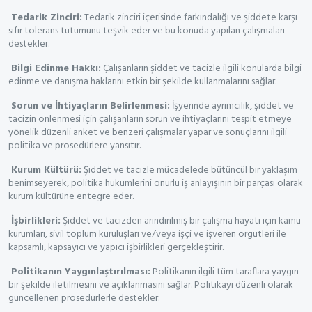
Tedarik Zinciri:
Tedarik zinciri içerisinde farkındalığı ve şiddete karşı
sıfır tolerans tutumunu teşvik eder ve bu konuda yapılan çalışmaları
destekler.
Bilgi Edinme Hakkı:
Çalışanların şiddet ve tacizle ilgili konularda bilgi
edinme ve danışma haklarını etkin bir şekilde kullanmalarını sağlar.
Sorun ve İhtiyaçların Belirlenmesi:
İşyerinde ayrımcılık, şiddet ve
tacizin önlenmesi için çalışanların sorun ve ihtiyaçlarını tespit etmeye
yönelik düzenli anket ve benzeri çalışmalar yapar ve sonuçlarını ilgili
politika ve prosedürlere yansıtır.
Kurum Kültürü:
Şiddet ve tacizle mücadelede bütüncül bir yaklaşım
benimseyerek, politika hükümlerini onurlu iş anlayışının bir parçası olarak
kurum kültürüne entegre eder.
İşbirlikleri:
Şiddet ve tacizden arındırılmış bir çalışma hayatı için kamu
kurumları, sivil toplum kuruluşları ve/veya işçi ve işveren örgütleri ile
kapsamlı, kapsayıcı ve yapıcı işbirlikleri gerçekleştirir.
Politikanın Yaygınlaştırılması:
Politikanın ilgili tüm taraflara yaygın
bir şekilde iletilmesini ve açıklanmasını sağlar. Politikayı düzenli olarak
güncellenen prosedürlerle destekler.