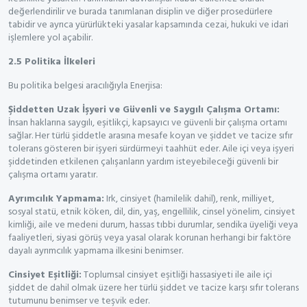
değerlendirilir ve burada tanımlanan disiplin ve diğer prosedürlere
tabidir ve ayrıca yürürlükteki yasalar kapsamında cezai, hukuki ve idari
işlemlere yol açabilir.
2.5 Politika İlkeleri
Bu politika belgesi aracılığıyla Enerjisa:
Şiddetten Uzak İşyeri ve Güvenli ve Saygılı Çalışma Ortamı:
İnsan haklarına saygılı, eşitlikçi, kapsayıcı ve güvenli bir çalışma ortamı
sağlar. Her türlü şiddetle arasına mesafe koyan ve şiddet ve tacize sıfır
tolerans gösteren bir işyeri sürdürmeyi taahhüt eder. Aile içi veya işyeri
şiddetinden etkilenen çalışanların yardım isteyebileceği güvenli bir
çalışma ortamı yaratır.
Ayrımcılık Yapmama:
Irk, cinsiyet (hamilelik dahil), renk, milliyet,
sosyal statü, etnik köken, dil, din, yaş, engellilik, cinsel yönelim, cinsiyet
kimliği, aile ve medeni durum, hassas tıbbi durumlar, sendika üyeliği veya
faaliyetleri, siyasi görüş veya yasal olarak korunan herhangi bir faktöre
dayalı ayrımcılık yapmama ilkesini benimser.
Cinsiyet Eşitliği:
Toplumsal cinsiyet eşitliği hassasiyeti ile aile içi
şiddet de dahil olmak üzere her türlü şiddet ve tacize karşı sıfır tolerans
tutumunu benimser ve teşvik eder.