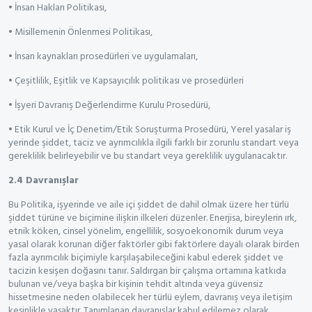
• İnsan Hakları Politikası,
• Misillemenin Önlenmesi Politikası,
• İnsan kaynakları prosedürleri ve uygulamaları,
• Çeşitlilik, Eşitlik ve Kapsayıcılık politikası ve prosedürleri
• İşyeri Davranış Değerlendirme Kurulu Prosedürü,
• Etik Kurul ve İç Denetim/Etik Soruşturma Prosedürü, Yerel yasalar iş
yerinde şiddet, taciz ve ayrımcılıkla ilgili farklı bir zorunlu standart veya
gereklilik belirleyebilir ve bu standart veya gereklilik uygulanacaktır.
2.4 Davranışlar
Bu Politika, işyerinde ve aile içi şiddet de dahil olmak üzere her türlü
şiddet türüne ve biçimine ilişkin ilkeleri düzenler. Enerjisa, bireylerin ırk,
etnik köken, cinsel yönelim, engellilik, sosyoekonomik durum veya
yasal olarak korunan diğer faktörler gibi faktörlere dayalı olarak birden
fazla ayrımcılık biçimiyle karşılaşabileceğini kabul ederek şiddet ve
tacizin kesişen doğasını tanır. Saldırgan bir çalışma ortamına katkıda
bulunan ve/veya başka bir kişinin tehdit altında veya güvensiz
hissetmesine neden olabilecek her türlü eylem, davranış veya iletişim
kesinlikle yasaktır. Tanımlanan davranışlar kabul edilemez olarak